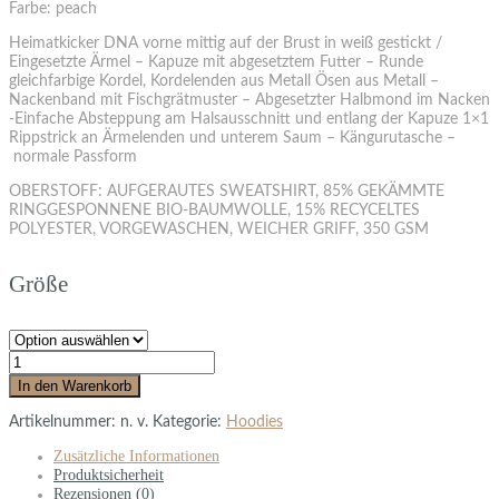
Farbe: peach
Heimatkicker DNA vorne mittig auf der Brust in weiß gestickt /
Eingesetzte Ärmel – Kapuze mit abgesetztem Futter – Runde
gleichfarbige Kordel, Kordelenden aus Metall Ösen aus Metall –
Nackenband mit Fischgrätmuster – Abgesetzter Halbmond im Nacken
-Einfache Absteppung am Halsausschnitt und entlang der Kapuze 1×1
Rippstrick an Ärmelenden und unterem Saum – Kängurutasche –
normale Passform
OBERSTOFF: AUFGERAUTES SWEATSHIRT, 85% GEKÄMMTE
RINGGESPONNENE BIO-BAUMWOLLE, 15% RECYCELTES
POLYESTER, VORGEWASCHEN, WEICHER GRIFF, 350 GSM
Größe
In den Warenkorb
Artikelnummer:
n. v.
Kategorie:
Hoodies
Zusätzliche Informationen
Produktsicherheit
Rezensionen (0)