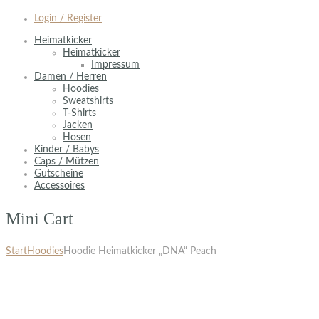
Login / Register
Heimatkicker
Heimatkicker
Impressum
Damen / Herren
Hoodies
Sweatshirts
T-Shirts
Jacken
Hosen
Kinder / Babys
Caps / Mützen
Gutscheine
Accessoires
Mini Cart
Start
Hoodies
Hoodie Heimatkicker „DNA“ Peach