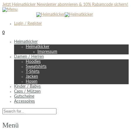
Jetzt Heimatkicker Newsletter abonnieren & 10% Rabattcode sichern!
Login / Register
0
Heimatkicker
Heimatkicker
Impressum
Damen / Herren
Hoodies
Sweatshirts
T-Shirts
Jacken
Hosen
Kinder / Babys
Caps / Mützen
Gutscheine
Accessoires
Menü