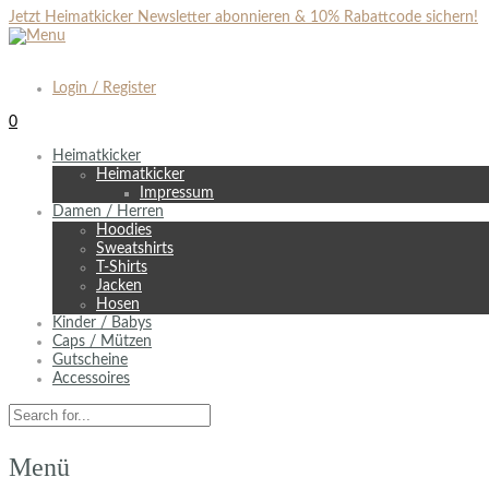
Jetzt Heimatkicker Newsletter abonnieren & 10% Rabattcode sichern!
Login / Register
0
Heimatkicker
Heimatkicker
Impressum
Damen / Herren
Hoodies
Sweatshirts
T-Shirts
Jacken
Hosen
Kinder / Babys
Caps / Mützen
Gutscheine
Accessoires
Menü