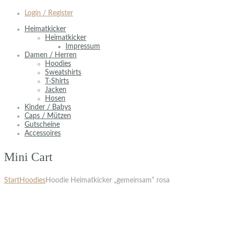
Login / Register
Heimatkicker
Heimatkicker
Impressum
Damen / Herren
Hoodies
Sweatshirts
T-Shirts
Jacken
Hosen
Kinder / Babys
Caps / Mützen
Gutscheine
Accessoires
Mini Cart
Start
Hoodies
Hoodie Heimatkicker „gemeinsam“ rosa