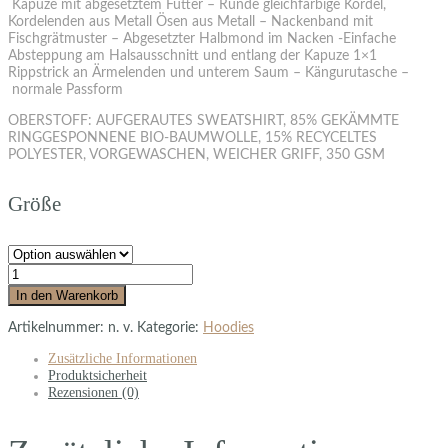
Kapuze mit abgesetztem Futter – Runde gleichfarbige Kordel,
Kordelenden aus Metall Ösen aus Metall – Nackenband mit
Fischgrätmuster – Abgesetzter Halbmond im Nacken -Einfache
Absteppung am Halsausschnitt und entlang der Kapuze 1×1
Rippstrick an Ärmelenden und unterem Saum – Kängurutasche –
normale Passform
OBERSTOFF: AUFGERAUTES SWEATSHIRT, 85% GEKÄMMTE
RINGGESPONNENE BIO-BAUMWOLLE, 15% RECYCELTES
POLYESTER, VORGEWASCHEN, WEICHER GRIFF, 350 GSM
Größe
In den Warenkorb
Artikelnummer:
n. v.
Kategorie:
Hoodies
Zusätzliche Informationen
Produktsicherheit
Rezensionen (0)