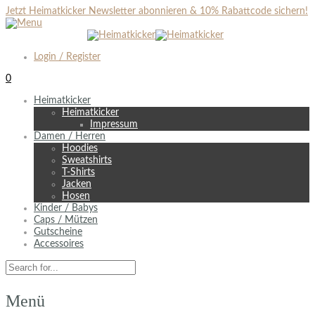
Jetzt Heimatkicker Newsletter abonnieren & 10% Rabattcode sichern!
Login / Register
0
Heimatkicker
Heimatkicker
Impressum
Damen / Herren
Hoodies
Sweatshirts
T-Shirts
Jacken
Hosen
Kinder / Babys
Caps / Mützen
Gutscheine
Accessoires
Menü