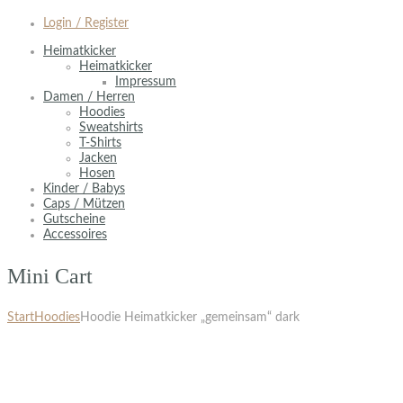
Login / Register
Heimatkicker
Heimatkicker
Impressum
Damen / Herren
Hoodies
Sweatshirts
T-Shirts
Jacken
Hosen
Kinder / Babys
Caps / Mützen
Gutscheine
Accessoires
Mini Cart
Start
Hoodies
Hoodie Heimatkicker „gemeinsam“ dark