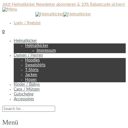
Jetzt Heimatkicker Newsletter abonnieren & 10% Rabattcode sichern!
Login / Register
0
Heimatkicker
Heimatkicker
Impressum
Damen / Herren
Hoodies
Sweatshirts
T-Shirts
Jacken
Hosen
Kinder / Babys
Caps / Mützen
Gutscheine
Accessoires
Menü