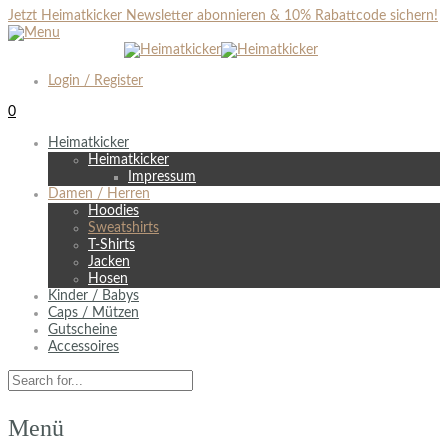
Jetzt Heimatkicker Newsletter abonnieren & 10% Rabattcode sichern!
Login / Register
0
Heimatkicker
Heimatkicker
Impressum
Damen / Herren
Hoodies
Sweatshirts
T-Shirts
Jacken
Hosen
Kinder / Babys
Caps / Mützen
Gutscheine
Accessoires
Menü