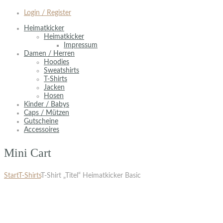
Login / Register
Heimatkicker
Heimatkicker
Impressum
Damen / Herren
Hoodies
Sweatshirts
T-Shirts
Jacken
Hosen
Kinder / Babys
Caps / Mützen
Gutscheine
Accessoires
Mini Cart
Start
T-Shirts
T-Shirt „Titel“ Heimatkicker Basic