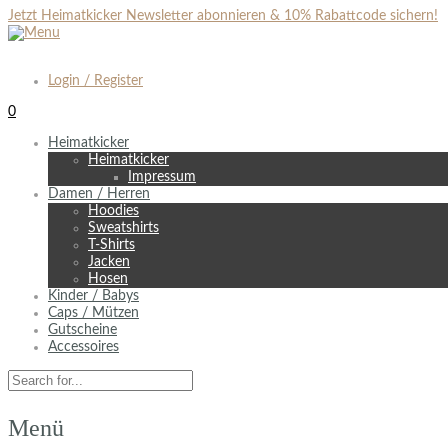
Jetzt Heimatkicker Newsletter abonnieren & 10% Rabattcode sichern!
Login / Register
0
Heimatkicker
Heimatkicker
Impressum
Damen / Herren
Hoodies
Sweatshirts
T-Shirts
Jacken
Hosen
Kinder / Babys
Caps / Mützen
Gutscheine
Accessoires
Menü