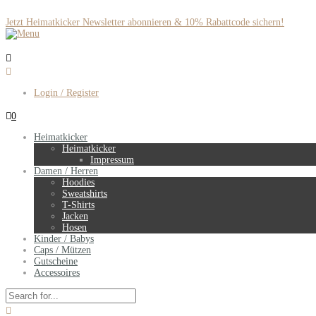
Jetzt Heimatkicker Newsletter abonnieren & 10% Rabattcode sichern!
Login / Register
0
Heimatkicker
Heimatkicker
Impressum
Damen / Herren
Hoodies
Sweatshirts
T-Shirts
Jacken
Hosen
Kinder / Babys
Caps / Mützen
Gutscheine
Accessoires