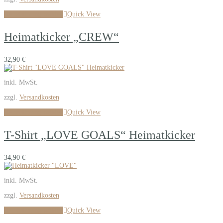
Ausführung wählen
Quick View
Heimatkicker „CREW“
32,90
€
inkl. MwSt.
zzgl.
Versandkosten
Ausführung wählen
Quick View
T-Shirt „LOVE GOALS“ Heimatkicker
34,90
€
inkl. MwSt.
zzgl.
Versandkosten
Ausführung wählen
Quick View