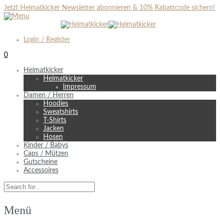
Jetzt Heimatkicker Newsletter abonnieren & 10% Rabattcode sichern!
Login / Register
0
Heimatkicker
Heimatkicker
Impressum
Damen / Herren
Hoodies
Sweatshirts
T-Shirts
Jacken
Hosen
Kinder / Babys
Caps / Mützen
Gutscheine
Accessoires
Menü