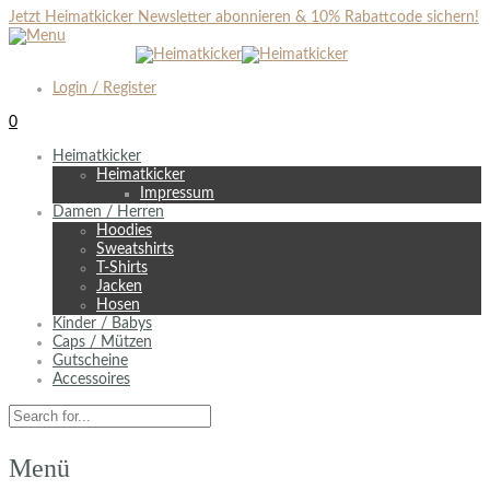
Jetzt Heimatkicker Newsletter abonnieren & 10% Rabattcode sichern!
Login / Register
0
Heimatkicker
Heimatkicker
Impressum
Damen / Herren
Hoodies
Sweatshirts
T-Shirts
Jacken
Hosen
Kinder / Babys
Caps / Mützen
Gutscheine
Accessoires
Menü