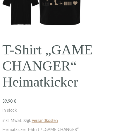
T-Shirt „GAME
CHANGER“
Heimatkicker
39,90
€
In stock
inkl. MwSt.
zzgl.
Versandkosten
Heimatkicker T-Shirt / „GAME CHANGER“