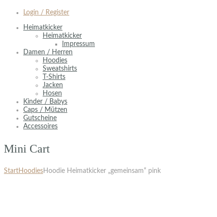
Login / Register
Heimatkicker
Heimatkicker
Impressum
Damen / Herren
Hoodies
Sweatshirts
T-Shirts
Jacken
Hosen
Kinder / Babys
Caps / Mützen
Gutscheine
Accessoires
Mini Cart
Start
Hoodies
Hoodie Heimatkicker „gemeinsam“ pink