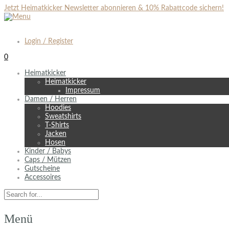
Jetzt Heimatkicker Newsletter abonnieren & 10% Rabattcode sichern!
Login / Register
0
Heimatkicker
Heimatkicker
Impressum
Damen / Herren
Hoodies
Sweatshirts
T-Shirts
Jacken
Hosen
Kinder / Babys
Caps / Mützen
Gutscheine
Accessoires
Menü