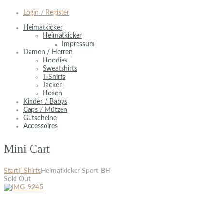
Login / Register
Heimatkicker
Heimatkicker
Impressum
Damen / Herren
Hoodies
Sweatshirts
T-Shirts
Jacken
Hosen
Kinder / Babys
Caps / Mützen
Gutscheine
Accessoires
Mini Cart
Start
T-Shirts
Heimatkicker Sport-BH
Sold Out