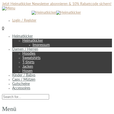
Jetzt Heimatkicker Newsletter abonnieren & 10% Rabattcode sichern!
Login / Register
0
Heimatkicker
Heimatkicker
Impressum
Damen / Herren
Hoodies
Sweatshirts
T-Shirts
Jacken
Hosen
Kinder / Babys
Caps / Mützen
Gutscheine
Accessoires
Menü