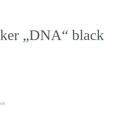
cker „DNA“ black
eiß.