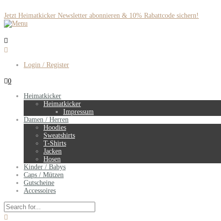
Jetzt Heimatkicker Newsletter abonnieren & 10% Rabattcode sichern!
Login / Register
0
Heimatkicker
Heimatkicker
Impressum
Damen / Herren
Hoodies
Sweatshirts
T-Shirts
Jacken
Hosen
Kinder / Babys
Caps / Mützen
Gutscheine
Accessoires