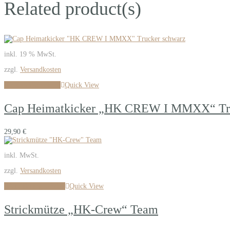
Related product(s)
inkl. 19 % MwSt.
zzgl.
Versandkosten
In den Warenkorb
Quick View
Cap Heimatkicker „HK CREW I MMXX“ Tru
29,90
€
inkl. MwSt.
zzgl.
Versandkosten
Ausführung wählen
Quick View
Strickmütze „HK-Crew“ Team