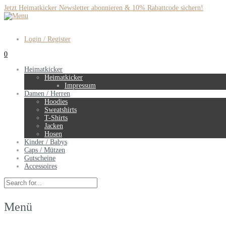
Jetzt Heimatkicker Newsletter abonnieren & 10% Rabattcode sichern!
Login / Register
0
Heimatkicker
Heimatkicker
Impressum
Damen / Herren
Hoodies
Sweatshirts
T-Shirts
Jacken
Hosen
Kinder / Babys
Caps / Mützen
Gutscheine
Accessoires
Menü