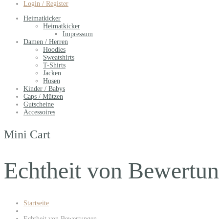
Login / Register
Heimatkicker
Heimatkicker
Impressum
Damen / Herren
Hoodies
Sweatshirts
T-Shirts
Jacken
Hosen
Kinder / Babys
Caps / Mützen
Gutscheine
Accessoires
Mini Cart
Echtheit von Bewertu
Startseite
Echtheit von Bewertungen