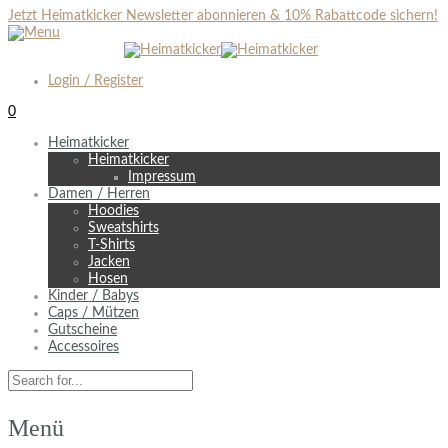
Jetzt Heimatkicker Newsletter abonnieren & 10% Rabattcode sichern!
Login / Register
0
Heimatkicker
Heimatkicker
Impressum
Damen / Herren
Hoodies
Sweatshirts
T-Shirts
Jacken
Hosen
Kinder / Babys
Caps / Mützen
Gutscheine
Accessoires
Menü