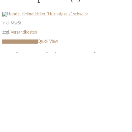
inkl. MwSt.
zzgl.
Versandkosten
Ausführung wählen
Quick View
Hoodie Heimatkicker „Heimatglanz“
schwarz
79,90
€
inkl. MwSt.
zzgl.
Versandkosten
Ausführung wählen
Quick View
Hoodie Heimatkicker „TEAM“