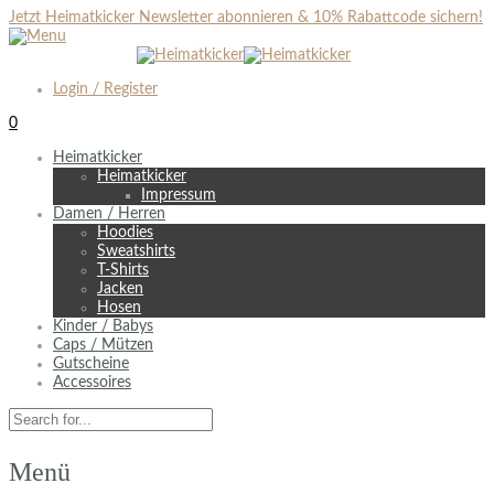
Jetzt Heimatkicker Newsletter abonnieren & 10% Rabattcode sichern!
Login / Register
0
Heimatkicker
Heimatkicker
Impressum
Damen / Herren
Hoodies
Sweatshirts
T-Shirts
Jacken
Hosen
Kinder / Babys
Caps / Mützen
Gutscheine
Accessoires
Menü