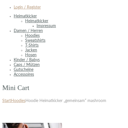
Login / Register
Heimatkicker
Heimatkicker
Impressum
Damen / Herren
Hoodies
Sweatshirts
T-Shirts
Jacken
Hosen
Kinder / Babys
Caps / Mützen
Gutscheine
Accessoires
Mini Cart
Start
Hoodies
Hoodie Heimatkicker „gemeinsam“ mashroom