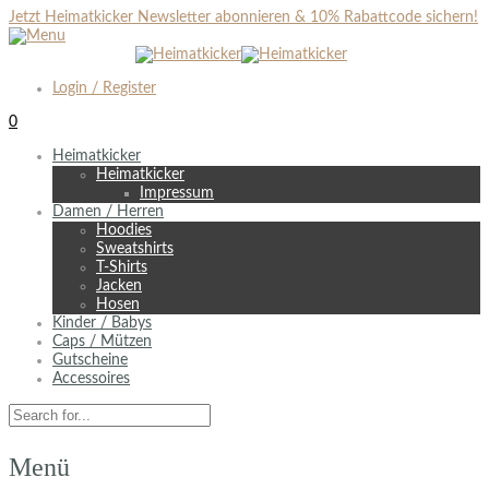
Jetzt Heimatkicker Newsletter abonnieren & 10% Rabattcode sichern!
Login / Register
0
Heimatkicker
Heimatkicker
Impressum
Damen / Herren
Hoodies
Sweatshirts
T-Shirts
Jacken
Hosen
Kinder / Babys
Caps / Mützen
Gutscheine
Accessoires
Menü