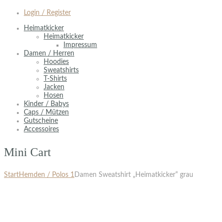
Login / Register
Heimatkicker
Heimatkicker
Impressum
Damen / Herren
Hoodies
Sweatshirts
T-Shirts
Jacken
Hosen
Kinder / Babys
Caps / Mützen
Gutscheine
Accessoires
Mini Cart
Start
Hemden / Polos 1
Damen Sweatshirt „Heimatkicker“ grau