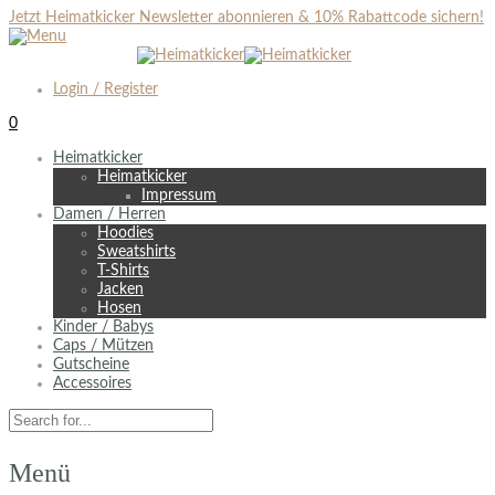
Jetzt Heimatkicker Newsletter abonnieren & 10% Rabattcode sichern!
Login / Register
0
Heimatkicker
Heimatkicker
Impressum
Damen / Herren
Hoodies
Sweatshirts
T-Shirts
Jacken
Hosen
Kinder / Babys
Caps / Mützen
Gutscheine
Accessoires
Menü