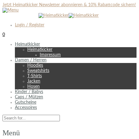
Jetzt Heimatkicker Newsletter abonnieren & 10% Rabattcode sichern!
Login / Register
0
Heimatkicker
Heimatkicker
Impressum
Damen / Herren
Hoodies
Sweatshirts
T-Shirts
Jacken
Hosen
Kinder / Babys
Caps / Mützen
Gutscheine
Accessoires
Menü