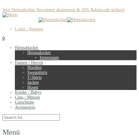
Jetzt Heimatkicker Newsletter abonnieren & 10% Rabattcode sichern!
Login / Register
0
Heimatkicker
Heimatkicker
Impressum
Damen / Herren
Hoodies
Sweatshirts
T-Shirts
Jacken
Hosen
Kinder / Babys
Caps / Mützen
Gutscheine
Accessoires
Menü