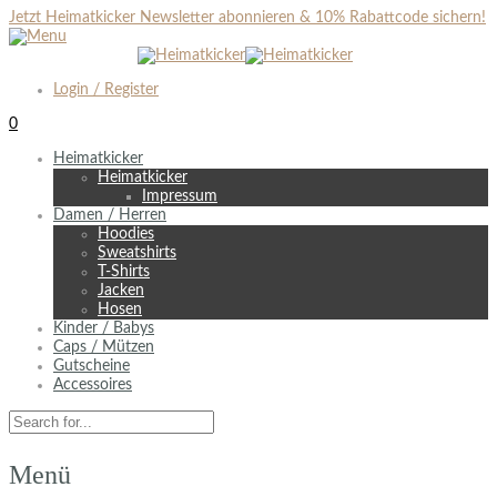
Jetzt Heimatkicker Newsletter abonnieren & 10% Rabattcode sichern!
Login / Register
0
Heimatkicker
Heimatkicker
Impressum
Damen / Herren
Hoodies
Sweatshirts
T-Shirts
Jacken
Hosen
Kinder / Babys
Caps / Mützen
Gutscheine
Accessoires
Menü